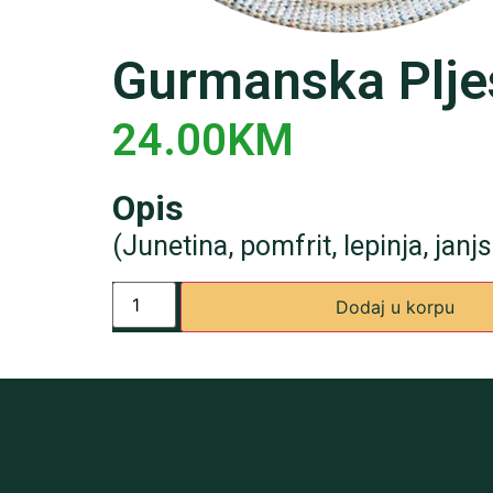
Gurmanska Plje
24.00
KM
Opis
(Junetina, pomfrit, lepinja, janj
Dodaj u korpu