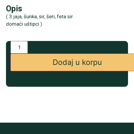
Opis
( 3 jaja, šunka, sir, šeri, feta sir
domaći uštipci )
Dodaj u korpu