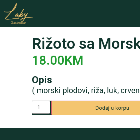
Rižoto sa Mors
18.00
KM
Opis
( morski plodovi, riža, luk, crveni
Dodaj u korpu