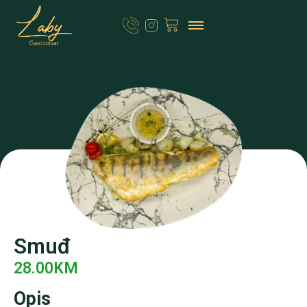
Smuđ
28.00
KM
Opis