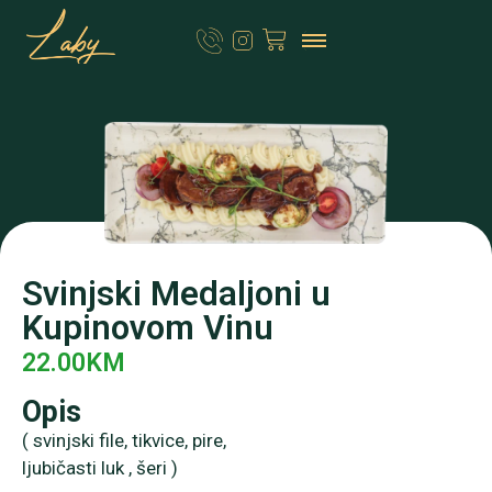
Svinjski Medaljoni u
Kupinovom Vinu
22.00
KM
Opis
( svinjski file, tikvice, pire,
ljubičasti luk , šeri )