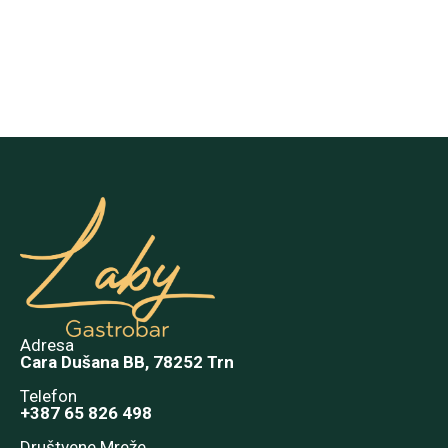
30.00
KM
Dodaj u korpu
Adresa
Cara Dušana BB, 78252 Trn
Telefon
+387 65 826 498
Društvene Mreže