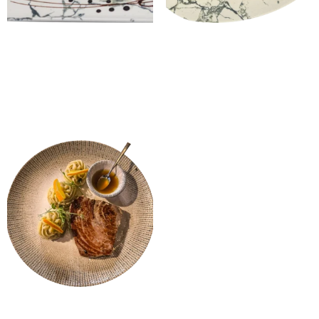
File Crvene Pastrmke
Smuđ
25.00
KM
28.00
KM
Dodaj u korpu
Dodaj u korpu
Tuna steak